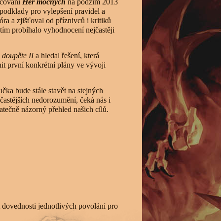
nčování
Her mocných
na podzim 2013
podklady pro vylepšení pravidel a
a a zjišťoval od příznivců i kritiků
 tím probíhalo vyhodnocení nejčastěji
 doupěte II
a hledal řešení, která
it první konkrétní plány ve vývoji
učka bude stále stavět na stejných
jčastějších nedorozumění, čeká nás i
atečně názorný přehled našich cílů.
t dovednosti jednotlivých povolání pro