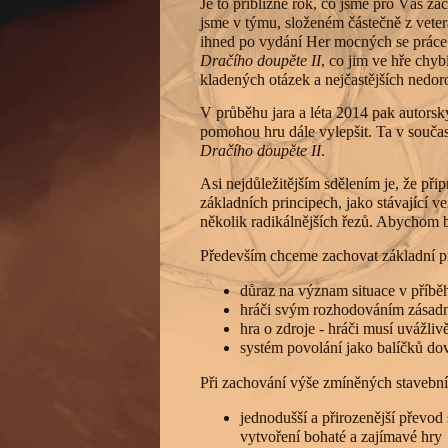
Je to přibližně rok, co jsme pro Vás zač
jsme v týmu, složeném částečně z veter
ihned po vydání Her mocných se práce r
Dračího doupěte II
, co jim ve hře chyb
kladených otázek a nejčastějších nedoroz
V průběhu jara a léta 2014 pak autorsk
pomohou hru dále vylepšit. Ta v součas
Dračího doupěte II
.
Asi nejdůležitějším sdělením je, že při
základních principech, jako stávající v
několik radikálnějších řezů. Abychom by
Především chceme zachovat základní pr
důraz na význam situace v příběh
hráči svým rozhodováním zásadně
hra o zdroje - hráči musí uvážliv
systém povolání jako balíčků do
Při zachování výše zmíněných stavební
jednodušší a přirozenější převod 
vytvoření bohaté a zajímavé hry