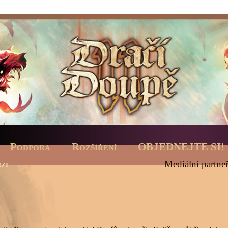
Podpora
Rozšíření
OBJEDNEJTE SI!
zi
Mediální partneř