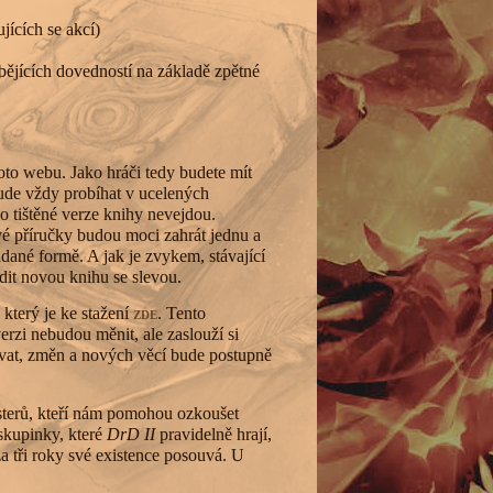
jících se akcí)
bějících dovedností na základě zpětné
oto webu. Jako hráči tedy budete mít
bude vždy probíhat v ucelených
o tištěné verze knihy nevejdou.
vé příručky budou moci zahrát jednu a
dané formě. A jak je zvykem, stávající
ídit novou knihu se slevou.
který je ke stažení
zde
. Tento
verzi nebudou měnit, ale zaslouží si
čovat, změn a nových věcí bude postupně
esterů, kteří nám pomohou ozkoušet
skupinky, které
DrD II
pravidelně hrají,
a tři roky své existence posouvá. U