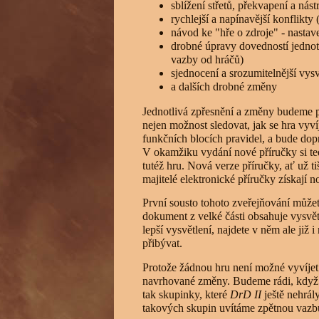
sblížení střetů, překvapení a nást
rychlejší a napínavější konflikt
návod ke "hře o zdroje" - nastave
drobné úpravy dovedností jednotl
vazby od hráčů)
sjednocení a srozumitelnější vys
a dalších drobné změny
Jednotlivá zpřesnění a změny budeme 
nejen možnost sledovat, jak se hra vyv
funkčních blocích pravidel, a bude dop
V okamžiku vydání nové příručky si ted
tutéž hru. Nová verze příručky, ať už 
majitelé elektronické příručky získají n
První sousto tohoto zveřejňování můžet
dokument z velké části obsahuje vysvětle
lepší vysvětlení, najdete v něm ale ji
přibývat.
Protože žádnou hru není možné vyvíjet 
navrhované změny. Budeme rádi, když 
tak skupinky, které
DrD II
ještě nehrály
takových skupin uvítáme zpětnou vazbu