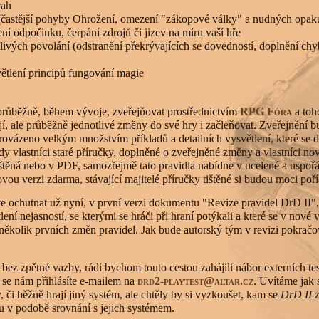
rah
y (častější pohyby Ohrožení, omezení "zákopové války" a nudných opaku
ní odpočinku, čerpání zdrojů či jizev na míru vaší hře
ivých povolání (odstranění překrývajících se dovedností, doplnění chy
větlení principů fungování magie
průběžně, během vývoje, zveřejňovat prostřednictvím
RPG Fóra
a toh
íjí, ale průběžně jednotlivé změny do své hry i začleňovat. Zveřejnění 
rovázeno velkým množstvím příkladů a detailních vysvětlení, které se d
y vlastníci staré příručky, doplněné o zveřejněné změny a vlastníci no
tištěná nebo v PDF, samozřejmě tato pravidla nabídne v ucelené a uspořá
ovou verzi zdarma, stávající majitelé příručky tištěné si budou moci poř
e ochutnat už nyní, v první verzi dokumentu "Revize pravidel DrD II", 
ní nejasností, se kterými se hráči při hraní potýkali a které se v nové 
ž i několik prvních změn pravidel. Jak bude autorský tým v revizi pokra
bez zpětné vazby, rádi bychom touto cestou zahájili nábor externích t
se nám přihlásíte e-mailem na
drd2-playtest@altar.cz
. Uvítáme jak 
, či běžně hrají jiný systém, ale chtěly by si vyzkoušet, kam se
DrD II
z
 v podobě srovnání s jejich systémem.