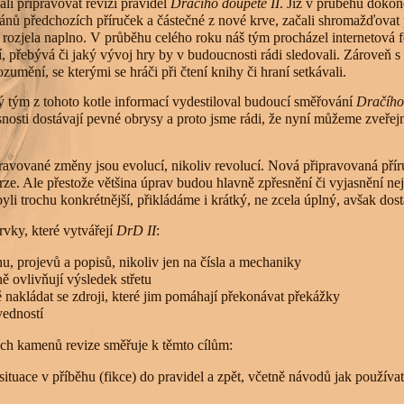
ali připravovat revizi pravidel
Dračího doupěte II
. Již v průběhu doko
ánů předchozích příruček a částečné z nové krve, začali shromažďovat 
ozjela naplno. V průběhu celého roku náš tým procházel internetová fór
í, přebývá či jaký vývoj hry by v budoucnosti rádi sledovali. Zároveň s
umění, se kterými se hráči při čtení knihy či hraní setkávali.
ý tým z tohoto kotle informací vydestiloval budoucí směřování
Dračího
nosti dostávají pevné obrysy a proto jsme rádi, že nyní můžeme zveřejn
pravované změny jsou evolucí, nikoliv revolucí. Nová připravovaná přír
erze. Ale přestože většina úprav budou hlavně zpřesnění či vyjasnění ne
li trochu konkrétnější, přikládáme i krátký, ne zcela úplný, avšak dost
vky, které vytvářejí
DrD II
:
u, projevů a popisů, nikoliv jen na čísla a mechaniky
 ovlivňují výsledek střetu
ě nakládat se zdroji, které jim pomáhají překonávat překážky
vedností
ch kamenů revize směřuje k těmto cílům:
situace v příběhu (fikce) do pravidel a zpět, včetně návodů jak používa