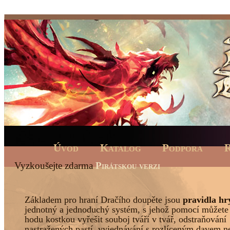
Úvod
Katalog
Podpora
R
Vyzkoušejte zdarma
Pirátskou verzi
Základem pro hraní Dračího doupěte jsou
pravidla hr
jednotný a jednoduchý systém, s jehož pomocí můžet
hodu kostkou vyřešit souboj tváří v tvář, odstraňování
nastražených pastí, vyjednávání s rozlíceným davem n