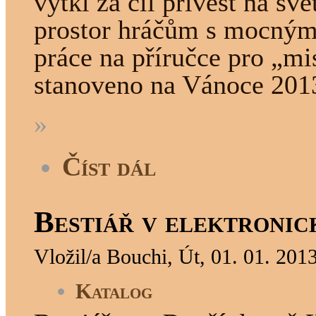
vytkl za cíl přivést na sv
prostor hráčům s mocným
práce na příručce pro „mis
stanoveno na Vánoce 201
»
Číst dál
Bestiář v elektronic
Vložil/a Bouchi, Út, 01. 01. 201
Katalog