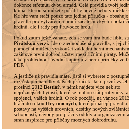
dokonce střetnutí dvou armád. Celá pravidla tvoří jedi
kniha, kterou si můžete pořídit v pevné nebo v měkké 
Ke hře vám stačí pouze tato jediná příručka - obsahuje
pravidla pro vytváření a hraní začátečnických i pokroč
hrdinů, ale i rady pro Průvodce hrou.
Pokud zatím ještě váháte, zda se vám hra bude líbit, st
Pirátskou verzi
. Jde o zjednodušená pravidla, s jejich
pomocí si můžete vyzkoušet základní herní mechanism
zažít své první dobrodružství mezi říčními piráty. Může
také prohlédnout úvodní kapitolu z herní příručky ve 
PDF.
A jestliže už pravidla máte, jistě si vyberete z postupně
rozrůstající nabídky dalších příruček. Jako první vyšel
prosinci 2012
Bestiář
, v němž najdete více než sto
nejrůznějších bytostí, které se mohou stát protivníky, al
spojenci, vašich hrdinů. O rok později, na vánoce 2013
hráči do rukou
Hry mocných
, které přinášejí pravidla
postavy na vyšších úrovních, desítky nových zvláštníc
schopností, návody pro práci s oddíly a organizacemi
stran inspirace pro příběhy mocných dobrodruhů.