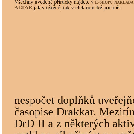
Všechny uvedené příručky najdete v
e-shopu naklada
ALTAR
jak v tištěné, tak v elektronické podobě.
nespočet doplňků uveřejň
časopise Drakkar. Mezitím
DrD II a z některých akti